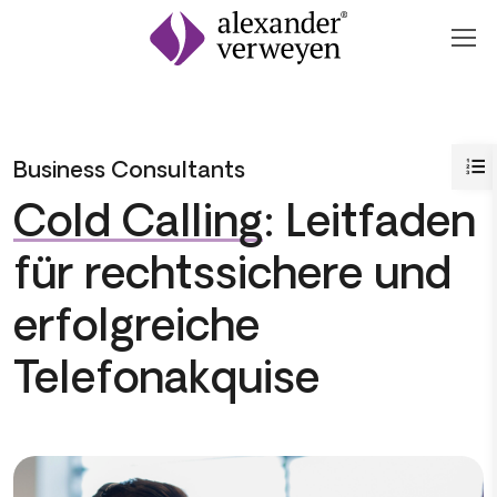
Zum Inhalt springen
Skip to main content
Business Consultants
Cold Calling
: Leitfaden
für rechtssichere und
erfolgreiche
Telefonakquise