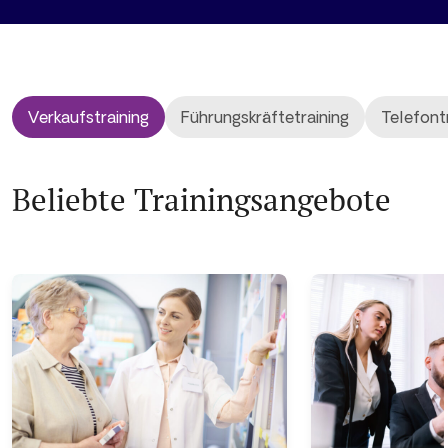
Verkaufstraining
Führungskräftetraining
Telefont
Beliebte Trainingsangebote