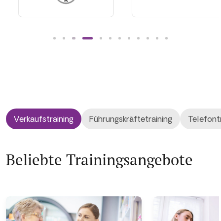
Verkaufstraining
Führungskräftetraining
Telefont
Beliebte Trainingsangebote