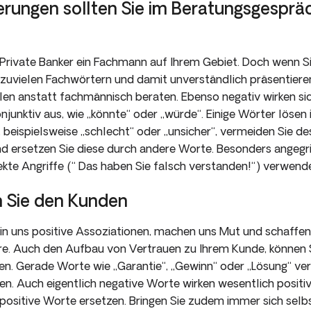
erungen sollten Sie im Beratungsgespräc
ls Private Banker ein Fachmann auf Ihrem Gebiet. Doch wenn 
zuvielen Fachwörtern und damit unverständlich präsentieren,
hlen anstatt fachmännisch beraten. Ebenso negativ wirken si
junktiv aus, wie „könnte“ oder „würde“. Einige Wörter lösen
 beispielsweise „schlecht“ oder „unsicher“, vermeiden Sie d
d ersetzen Sie diese durch andere Worte. Besonders angegrif
ekte Angriffe (“ Das haben Sie falsch verstanden!“) verwend
 Sie den Kunden
in uns positive Assoziationen, machen uns Mut und schaffen 
 Auch den Aufbau von Vertrauen zu Ihrem Kunde, können Si
n. Gerade Worte wie „Garantie“, „Gewinn“ oder „Lösung“ ver
n. Auch eigentlich negative Worte wirken wesentlich positiv
positive Worte ersetzen. Bringen Sie zudem immer sich selbs