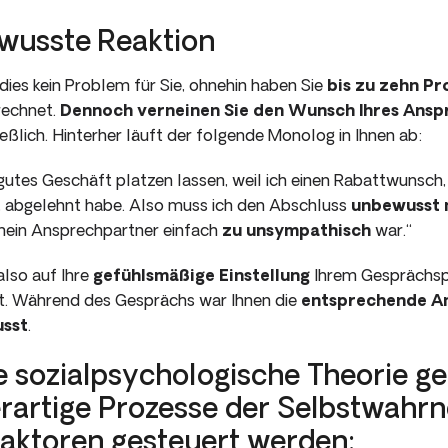
wusste Reaktion
ies kein Problem für Sie, ohnehin haben Sie
bis zu zehn P
rechnet.
Dennoch verneinen Sie den Wunsch Ihres Ansp
eßlich. Hinterher läuft der folgende Monolog in Ihnen ab:
 gutes Geschäft platzen lassen, weil ich einen Rabattwunsch
s, abgelehnt ha­be. Also muss ich den Abschluss
unbewusst 
 mein Ansprechpartner einfach
zu unsympathisch
war.“
also auf Ihre
gefühlsmäßige Einstellung
Ihrem Gesprächsp
 Während des Gesprächs war Ihnen die
entsprechende An
usst
.
e sozialpsychologische Theorie g
er­artige Prozesse der Selbstwah
Faktoren gesteu­ert werden: