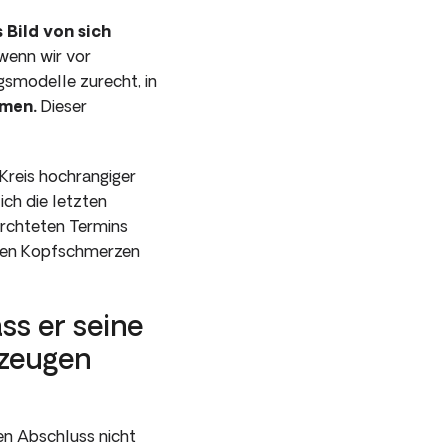
 Bild von sich
wenn wir vor
gsmodelle zurecht, in
mmen.
Dieser
Kreis hochrangiger
ich die letzten
ürchteten Termins
arken Kopfschmerzen
ss er seine
rzeugen
den Abschluss nicht