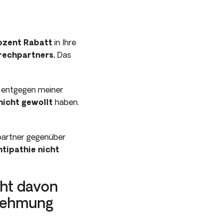
rozent Rabatt
in Ihre
rechpartners.
Das
, entgegen meiner
nicht gewollt
haben.
artner gegenüber
tipathie
nicht
eht davon
rnehmung