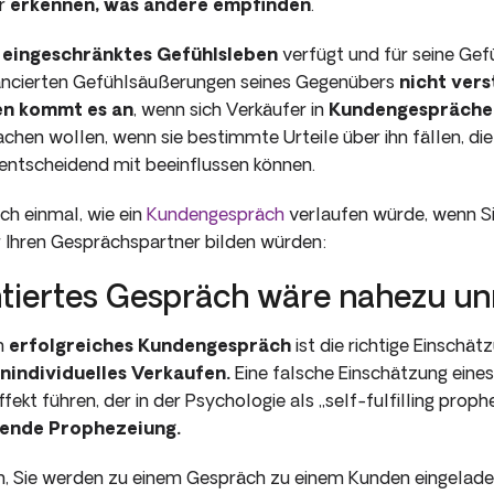
ir
erkennen, was andere empfin­den
.
r
eingeschränktes Gefühlsleben
verfügt und für seine Gefü
uancierten Ge­fühlsäußerungen seines Gegenübers
nicht vers
en kommt es an
, wenn sich Verkäufer in
Kundengesprä­che
hen wollen, wenn sie bestimmte Urteile über ihn fällen, die
ntscheidend mit beeinflussen können.
ch ein­mal, wie ein
Kundengespräch
verlaufen würde, wenn S
 Ihren Gesprächspartner bilden würden:
ientiertes Gespräch wäre nahezu u
n
erfolgreiches Kundengespräch
ist die richtige Einschä
nindividuelles Verkaufen.
Eine falsche Einschätzung eine
ekt führen, der in der Psychologie als „self-fulfilling pro­p
llende Prophezeiung.
, Sie werden zu einem Gespräch zu einem Kunden eingelade