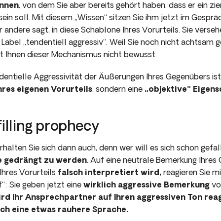
ennen
, von dem Sie aber bereits gehört haben, dass er ein zi
sein soll. Mit diesem „Wissen“ sitzen Sie ihm jetzt im Gespr
r andere sagt, in diese Schablone Ihres Vorurteils. Sie vers
Label „tendentiell aggressiv“. Weil Sie noch nicht acht­sam 
t Ihnen dieser Mechanis­mus nicht bewusst.
dentielle Aggressivität der Äußerungen Ihres Gegenübers ist 
hres eigenen Vorurteils
, sondern eine
„objektive“ Eigens
filling prophecy
alten Sie sich dann auch, denn wer will es sich schon gefall
e gedrängt zu werden
. Auf eine neutrale Bemerkung Ihres 
Ihres Vorurteils
falsch inter­pretiert wird,
reagieren Sie mi
f“: Sie geben jetzt eine
wirklich aggressive Bemerkung
vo
ird Ihr Ansprechpartner auf Ihren aggressiven Ton rea
rch eine etwas rauhere Sprache.