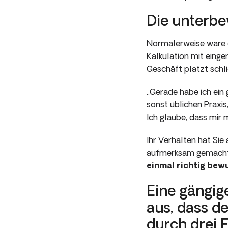
Die unterbe
Nor­malerweise wäre d
Kalkulation mit einge
Geschäft platzt schli
„Gerade habe ich ein
sonst üblichen Praxi
Ich glaube, dass mir
Ihr Verhalten hat Sie 
aufmerksam gemacht.
einmal richtig bew
Eine gängig
aus, dass d
durch drei 