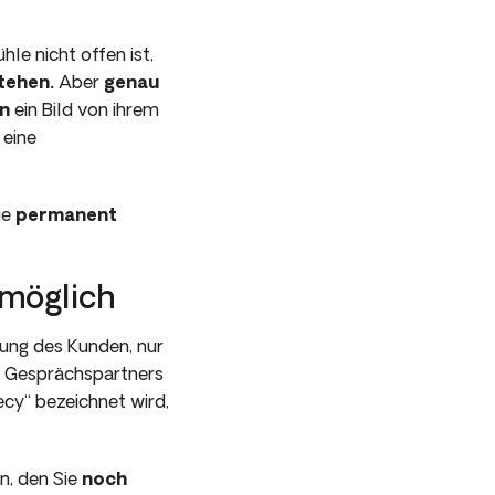
hle nicht offen ist,
tehen.
Aber
genau
n
ein Bild von ihrem
 eine
ie
permanent
nmöglich
tzung des Kunden, nur
s Gesprächspartners
hecy“ bezeichnet wird,
n, den Sie
noch