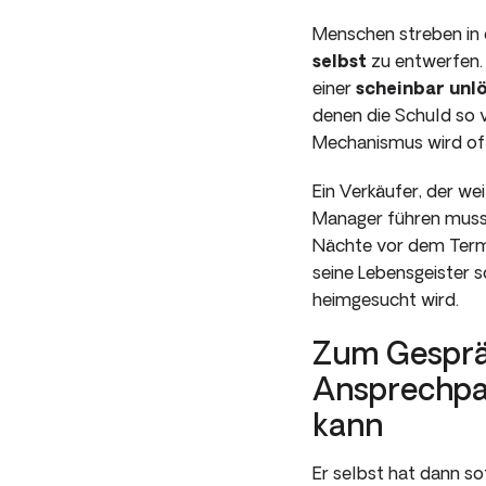
Menschen streben in 
selbst
zu ent­werfen.
einer
scheinbar unl
denen die Schuld so v
Mechanismus wird of
Ein Verkäufer, der we
Manager führen mus
Nächte vor dem Termi
seine Lebensgeister s
heimgesucht wird.
Zum Ge­sprä
Ansprechpar
kann
Er selbst hat dann so