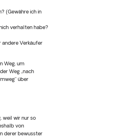
h? (Gewähre ich in
 mich verhalten habe?
r andere Verkäufer
ein Weg, um
 der Weg „nach
„Umweg“ über
 weil wir nur so
eshalb von
an­ derer bewusster