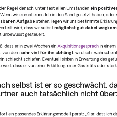
der Regel danach, unter fast allen Umständen
ein positives
 Wenn wir einmal einen Job in den Sand gesetzt haben, oder 
ösbaren Aufgabe
stehen, legen wir uns bestimmte Erklärun
erteilt wird, dass wir selbst
möglichst gut dabei wegko
t unbewusst gesteuert.
iß, dass er in zwei Wochen ein
Akquisitionsgespräch
in einem 
s, von dem
sehr viel für ihn abhängt
, wird sehr wahrscheinl
n schlecht schlafen. Eventuell sinken in Erwartung des gef
o weit, dass er von einer Erkältung, einer Gastritits oder st
ch selbst ist er so geschwächt, da
tner auch tatsächlich nicht übe
fort ein pas­sendes Erklärungsmodell parat: „Klar, dass ich 