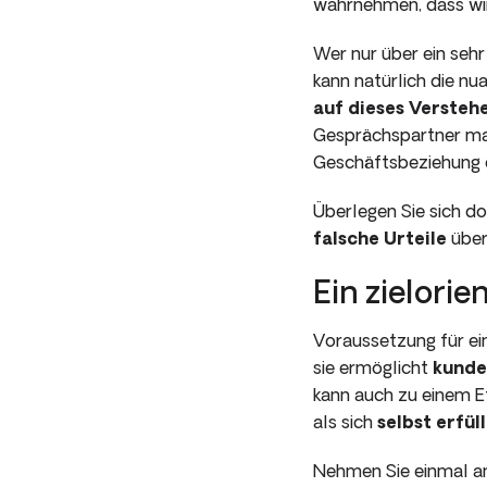
wahrnehmen, dass w
Wer nur über ein seh
kann natürlich die n
auf dieses Versteh
Gesprächspartner mac
Geschäftsbeziehung e
Überlegen Sie sich do
falsche Urteile
über
Ein ziel­or
Voraussetzung für ei
sie ermöglicht
kunde
kann auch zu einem Eff
als sich
selbst erfü
Nehmen Sie einmal an