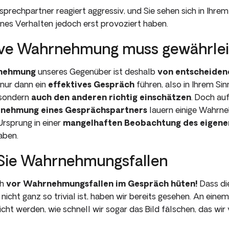
sprechpartner reagiert aggres­siv, und Sie sehen sich in Ihrem
enes Verhalten jedoch erst provoziert haben.
ive Wahrnehmung muss gewährleis
rnehmung
unseres Gegenüber ist deshalb
von entscheiden
 nur dann ein
effektives Gespräch
führen, also in Ihrem Sin
, sondern
auch den anderen richtig einschätzen
. Doch a
nehmung eines Gesprächs­partners
lauern einige Wahrne
Ursprung in einer
mangelhaften Beobachtung
des eigene
aben.
Sie Wahrnehmungsfallen
ch
vor Wahrnehmungsfallen im Gespräch hüten!
Dass di
icht ganz so trivial ist, haben wir bereits gesehen. An einem
cht werden, wie schnell wir sogar das Bild fälschen, das wir