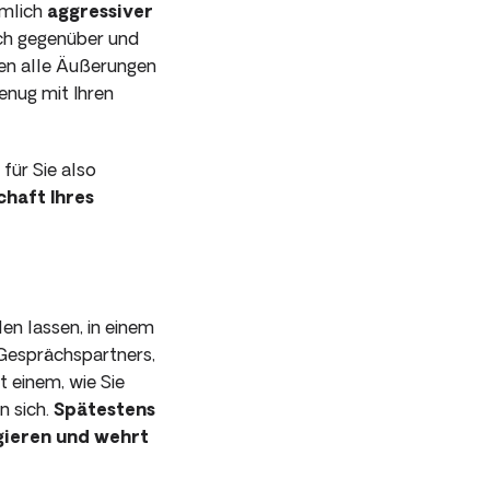
emlich
aggressiver
äch gegenüber und
ehen alle Äußerungen
genug mit Ihren
für Sie also
chaft Ihres
en lassen, in einem
Ge­sprächspartners,
t einem, wie Sie
n sich.
Spätestens
gieren und wehrt