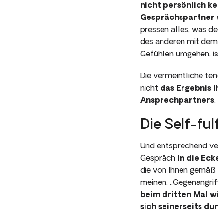
nicht persönlich k
Ge­sprächspartner
pressen alles, was de
des ande­ren mit dem 
Gefühlen umgehen, is
Die vermeintliche ten
nicht
das Ergebnis I
Ansprechpartners
.
Die Self-ful
Und entsprechend verh
Gespräch
in die Eck
die von Ihnen gemäß 
meinen, „Gegen­angrif
beim dritten Mal w
sich seinerseits du