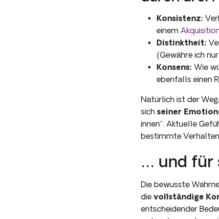
Konsistenz:
Verh
einem
Akquisitio
Distinktheit:
Ver
(Gewähre ich nur
Konsens:
Wie wür
ebenfalls einen 
Natürlich ist der Weg
sich
seiner Emotio
innen“. Aktuelle Gef
bestimmte Verhalten
… und für
Die bewusste Wahrnehm
die
vollständige Ko
entscheidender Bedeut