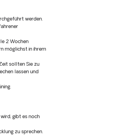
urchgeführt werden.
fahrener
alle 2 Wochen
rn möglichst in ihrem
eit sollten Sie zu
prechen lassen und
ning.
ird, gibt es noch
cklung zu sprechen.