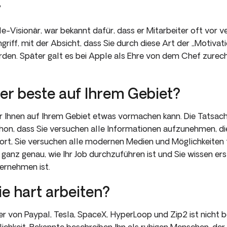
?
e-Visionär, war bekannt dafür, dass er Mitarbeiter oft vor
riff, mit der Absicht, dass Sie durch diese Art der „Motivat
ürden. Später galt es bei Apple als Ehre von dem Chef zurec
der beste auf Ihrem Gebiet?
r Ihnen auf Ihrem Gebiet etwas vormachen kann. Die Tatsach
chon, dass Sie versuchen alle Informationen aufzunehmen, di
 fort, Sie versuchen alle modernen Medien und Möglichkeiten
 ganz genau, wie Ihr Job durchzuführen ist und Sie wissen erst
ternehmen ist.
ie hart arbeiten?
r von Paypal, Tesla, SpaceX, HyperLoop und Zip2 ist nicht b
chkeit. Bekannte beschreiben Ihn als ruhigen Menschen, der 