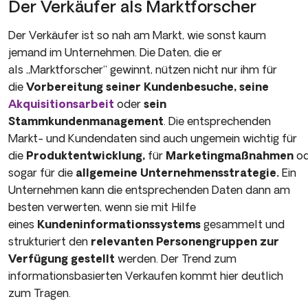
Der Verkäufer als Marktforscher
Der Verkäufer ist so nah am Markt, wie sonst kaum
jemand im Un­ternehmen. Die Daten, die er
als „Marktforscher“ gewinnt, nützen nicht nur ihm für
die
Vorbereitung seiner Kundenbesuche, seine
Akquisitionsarbeit
oder
sein
Stammkundenmanagement
. Die ent­sprechenden
Markt- und Kundendaten sind auch ungemein wichtig für
die
Produktentwicklung,
für
Marketingmaßnahmen
od
sogar für die
allgemeine Unternehmensstrategie.
Ein
Un­ternehmen kann die entsprechenden Daten dann am
besten verwer­ten, wenn sie mit Hilfe
eines
Kundeninformationssystems
gesammelt und
strukturiert den
relevanten Personengruppen zur
Verfügung gestellt
werden. Der Trend zum
informationsbasierten Verkaufen kommt hier deutlich
zum Tragen.